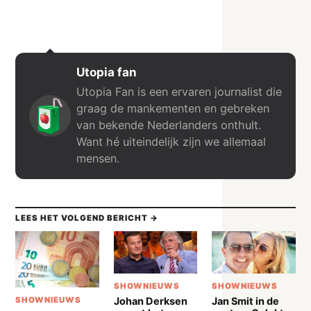
Utopia fan
Utopia Fan is een ervaren journalist die
graag de mankementen en gebreken
van bekende Nederlanders onthult.
Want hé uiteindelijk zijn we allemaal
mensen.
LEES HET VOLGEND BERICHT →
SHOWNIEUWS
SHOWNIEUWS
Johan Derksen
Jan Smit in de
SHOWNIEUWS