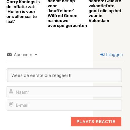
neemt het op
nesten: Gelekte
Corry Konings is
voor
vakantiefoto
de inflatie zat:
‘knuffelbeer’
gooit olie op het
‘Huilen is voor
Wilfred Genee
vuur in
ons allemaal te
na nieuwe
Volendam
laat’
overspelgeruchten
Abonneer
Inloggen
Naa
E-
mail