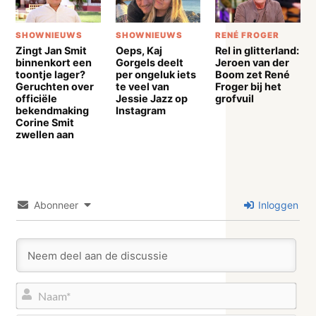
SHOWNIEUWS
SHOWNIEUWS
RENÉ FROGER
Zingt Jan Smit
Oeps, Kaj
Rel in glitterland:
binnenkort een
Gorgels deelt
Jeroen van der
toontje lager?
per ongeluk iets
Boom zet René
Geruchten over
te veel van
Froger bij het
officiële
Jessie Jazz op
grofvuil
bekendmaking
Instagram
Corine Smit
zwellen aan
Abonneer
Inloggen
Naa