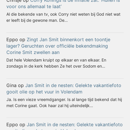
Chrisje
op
Corry Konings is de inflatie zat: ‘Huilen is
voor ons allemaal te laat’
Al die bekende van tv, ook Corry niet weten bij God niet wat
er leeft bij de gewone man. De…
Eppo
op
Zingt Jan Smit binnenkort een toontje
lager? Geruchten over officiële bekendmaking
Corine Smit zwellen aan
Dat hele Volendam kruipt op elkaar en van elkaar. En
zondags in de kerk hebben Ze het over Sodom en…
Gina
op
Jan Smit in de nesten: Gelekte vakantiefoto
gooit olie op het vuur in Volendam
Ja. Is een vieze vreemdganger. Is al lange tijd bekend dat hij
met Corine gaat. Ook haar zal hij uiteindelijk…
Eppo
op
Jan Smit in de nesten: Gelekte vakantiefoto