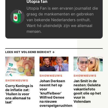
Utopia fan
Utopia Fan is een ervaren journalist die
graag de mankementen en gebreken
van bekende Nederlanders onthult.
Want hé uiteindelijk zijn we allemaal
mensen.
LEES HET VOLGEND BERICHT →
SHOWNIEUWS
SHOWNIEUWS
Johan Derksen
Jan Smit in de
SHOWNIEUWS
neemt het op
nesten: Gelekte
Corry Konings is
voor
vakantiefoto
de inflatie zat:
‘knuffelbeer’
gooit olie op het
‘Huilen is voor
Wilfred Genee
vuur in
ons allemaal te
na nieuwe
Volendam
laat’
overspelgeruchten