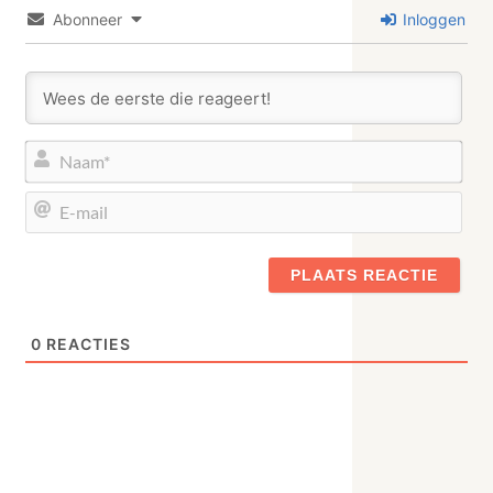
Abonneer
Inloggen
Naa
E-
mail
0
REACTIES