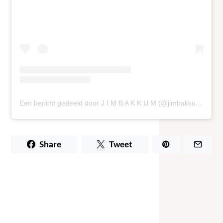
Een bericht gedeeld door J I M B A K K U M (@jimbakkum)
Share
Tweet