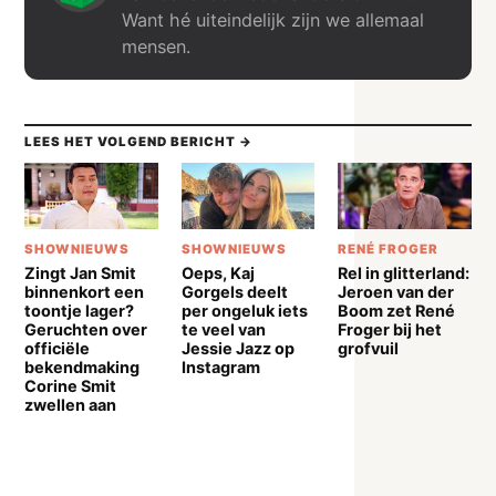
Want hé uiteindelijk zijn we allemaal
mensen.
LEES HET VOLGEND BERICHT →
SHOWNIEUWS
SHOWNIEUWS
RENÉ FROGER
Zingt Jan Smit
Oeps, Kaj
Rel in glitterland:
binnenkort een
Gorgels deelt
Jeroen van der
toontje lager?
per ongeluk iets
Boom zet René
Geruchten over
te veel van
Froger bij het
officiële
Jessie Jazz op
grofvuil
bekendmaking
Instagram
Corine Smit
zwellen aan