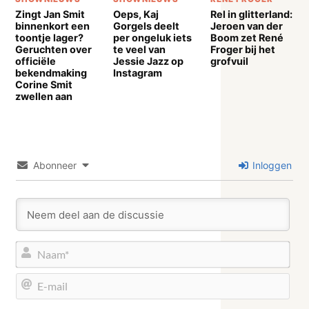
Zingt Jan Smit
Oeps, Kaj
Rel in glitterland:
binnenkort een
Gorgels deelt
Jeroen van der
toontje lager?
per ongeluk iets
Boom zet René
Geruchten over
te veel van
Froger bij het
officiële
Jessie Jazz op
grofvuil
bekendmaking
Instagram
Corine Smit
zwellen aan
Abonneer
Inloggen
Naa
E-
mail