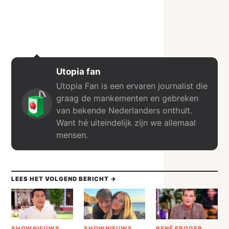
Utopia fan
Utopia Fan is een ervaren journalist die
graag de mankementen en gebreken
van bekende Nederlanders onthult.
Want hé uiteindelijk zijn we allemaal
mensen.
LEES HET VOLGEND BERICHT →
SHOWNIEUWS
SHOWNIEUWS
RENÉ FROGER