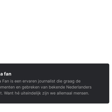
a fan
 Fan is een ervaren journalist die graag de
menten en gebreken van bekende Nederlanders
t. Want hé uiteindelijk zijn we allemaal mensen.