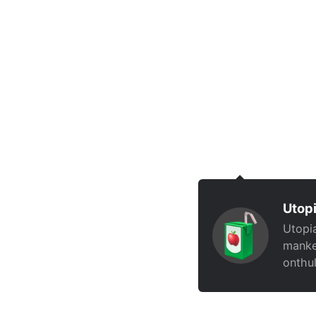
Utopi
Utopia
manke
onthul