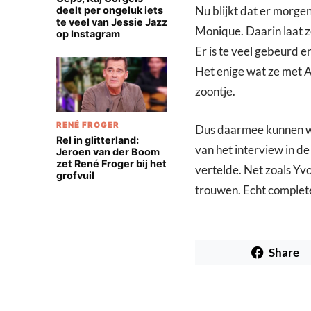
Nu blijkt dat er morge
deelt per ongeluk iets
te veel van Jessie Jazz
Monique. Daarin laat z
op Instagram
Er is te veel gebeurd 
Het enige wat ze met A
zoontje.
RENÉ FROGER
Dus daarmee kunnen we
Rel in glitterland:
van het interview in 
Jeroen van der Boom
zet René Froger bij het
vertelde. Net zoals Yv
grofvuil
trouwen. Echt complete
Share