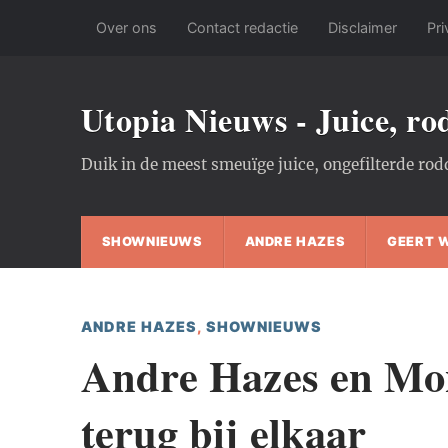
Over ons
Contact redactie
Disclaimer
Pri
Utopia Nieuws - Juice, r
Duik in de meest smeuïge juice, ongefilterde rod
SHOWNIEUWS
ANDRE HAZES
GEERT 
ANDRE HAZES
,
SHOWNIEUWS
Andre Hazes en Mon
terug bij elkaar