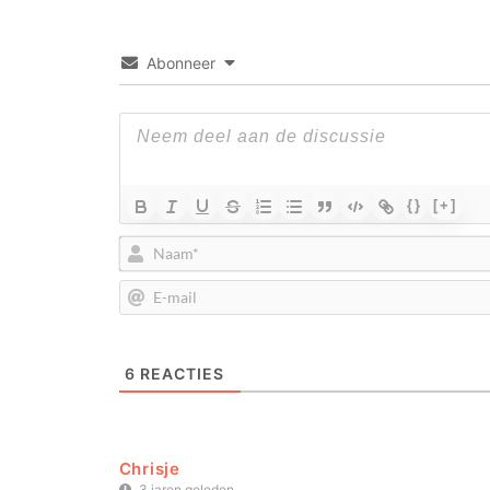
Abonneer
{}
[+]
6
REACTIES
Chrisje
3 jaren geleden