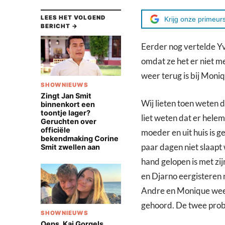
LEES HET VOLGEND
Krijg onze primeurs
BERICHT →
Eerder nog vertelde Yv
omdat ze het er niet me
weer terug is bij Moniq
SHOWNIEUWS
Zingt Jan Smit
Wij lieten toen weten d
binnenkort een
toontje lager?
liet weten dat er helem
Geruchten over
officiële
moeder en uit huis is g
bekendmaking Corine
paar dagen niet slaapt 
Smit zwellen aan
hand gelopen is met zi
en Djarno eergisteren 
Andre en Monique weer 
gehoord. De twee probe
SHOWNIEUWS
Oeps, Kaj Gorgels