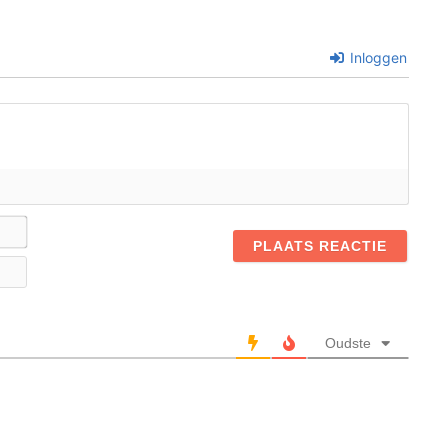
Inloggen
Naam*
E-
mail
Oudste