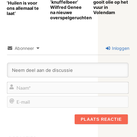
‘knuffelbeer’
gooit olie op het
‘Huilen is voor
Wilfred Genee
vuur in
ons allemaal te
na nieuwe
Volendam
laat’
overspelgeruchten
Abonneer
Inloggen
Naa
E-
mail