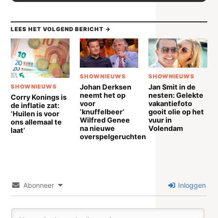
LEES HET VOLGEND BERICHT →
SHOWNIEUWS
SHOWNIEUWS
Johan Derksen
Jan Smit in de
SHOWNIEUWS
neemt het op
nesten: Gelekte
Corry Konings is
voor
vakantiefoto
de inflatie zat:
‘knuffelbeer’
gooit olie op het
‘Huilen is voor
Wilfred Genee
vuur in
ons allemaal te
na nieuwe
Volendam
laat’
overspelgeruchten
Abonneer
Inloggen