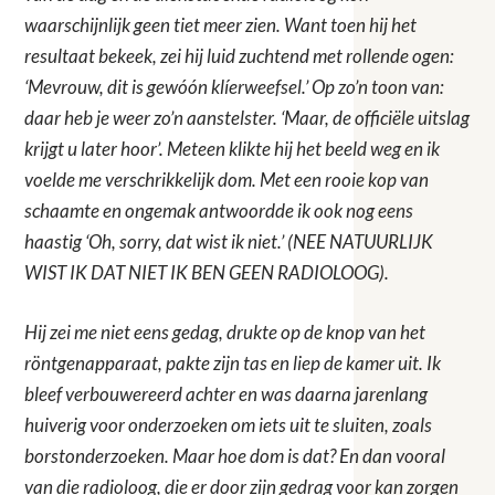
waarschijnlijk geen tiet meer zien. Want toen hij het
resultaat bekeek, zei hij luid zuchtend met rollende ogen:
‘Mevrouw, dit is gewóón klíerweefsel.’ Op zo’n toon van:
daar heb je weer zo’n aanstelster. ‘Maar, de officiële uitslag
krijgt u later hoor’. Meteen klikte hij het beeld weg en ik
voelde me verschrikkelijk dom. Met een rooie kop van
schaamte en ongemak antwoordde ik ook nog eens
haastig ‘Oh, sorry, dat wist ik niet.’ (NEE NATUURLIJK
WIST IK DAT NIET IK BEN GEEN RADIOLOOG).
Hij zei me niet eens gedag, drukte op de knop van het
röntgenapparaat, pakte zijn tas en liep de kamer uit. Ik
bleef verbouwereerd achter en was daarna jarenlang
huiverig voor onderzoeken om iets uit te sluiten, zoals
borstonderzoeken. Maar hoe dom is dat? En dan vooral
van die radioloog, die er door zijn gedrag voor kan zorgen