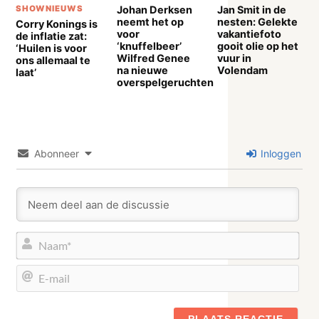
Johan Derksen
Jan Smit in de
SHOWNIEUWS
neemt het op
nesten: Gelekte
Corry Konings is
voor
vakantiefoto
de inflatie zat:
‘knuffelbeer’
gooit olie op het
‘Huilen is voor
Wilfred Genee
vuur in
ons allemaal te
na nieuwe
Volendam
laat’
overspelgeruchten
Abonneer
Inloggen
Naa
E-
mail