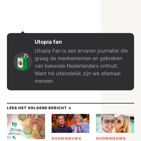
Utopia fan
Utopia Fan is een ervaren journalist die
graag de mankementen en gebreken
van bekende Nederlanders onthult.
Want hé uiteindelijk zijn we allemaal
mensen.
LEES HET VOLGEND BERICHT →
SHOWNIEUWS
SHOWNIEUWS