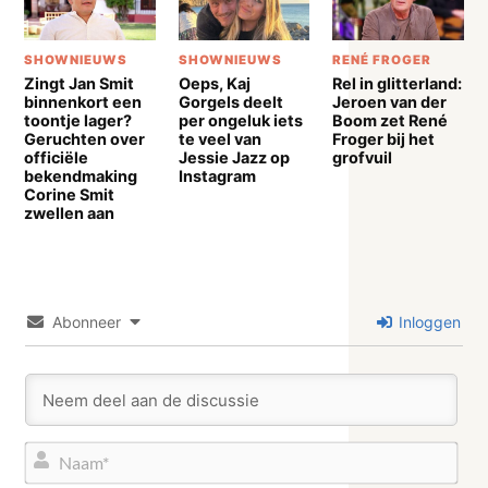
SHOWNIEUWS
SHOWNIEUWS
RENÉ FROGER
Zingt Jan Smit
Oeps, Kaj
Rel in glitterland:
binnenkort een
Gorgels deelt
Jeroen van der
toontje lager?
per ongeluk iets
Boom zet René
Geruchten over
te veel van
Froger bij het
officiële
Jessie Jazz op
grofvuil
bekendmaking
Instagram
Corine Smit
zwellen aan
Abonneer
Inloggen
Naa