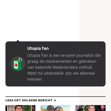
Utopia fan
Utopia Fan is een ervaren journalist die
graag de mankementen en gebreken
van bekende Nederlanders onthult.
Want hé uiteindelijk zijn we allemaal
mensen.
LEES HET VOLGEND BERICHT →