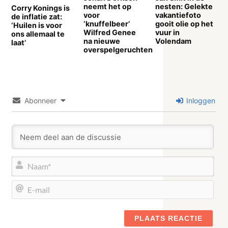
neemt het op
nesten: Gelekte
Corry Konings is
voor
vakantiefoto
de inflatie zat:
‘knuffelbeer’
gooit olie op het
‘Huilen is voor
Wilfred Genee
vuur in
ons allemaal te
na nieuwe
Volendam
laat’
overspelgeruchten
Abonneer
Inloggen
Naa
E-
mail