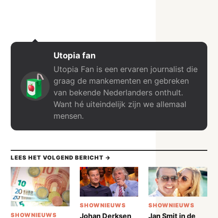
Utopia fan
Utopia Fan is een ervaren journalist die
graag de mankementen en gebreken
van bekende Nederlanders onthult.
Want hé uiteindelijk zijn we allemaal
mensen.
LEES HET VOLGEND BERICHT →
SHOWNIEUWS
SHOWNIEUWS
Johan Derksen
Jan Smit in de
SHOWNIEUWS