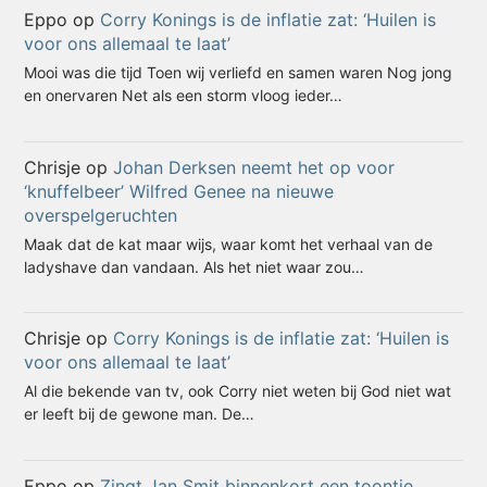
Eppo
op
Corry Konings is de inflatie zat: ‘Huilen is
voor ons allemaal te laat’
Mooi was die tijd Toen wij verliefd en samen waren Nog jong
en onervaren Net als een storm vloog ieder…
Chrisje
op
Johan Derksen neemt het op voor
‘knuffelbeer’ Wilfred Genee na nieuwe
overspelgeruchten
Maak dat de kat maar wijs, waar komt het verhaal van de
ladyshave dan vandaan. Als het niet waar zou…
Chrisje
op
Corry Konings is de inflatie zat: ‘Huilen is
voor ons allemaal te laat’
Al die bekende van tv, ook Corry niet weten bij God niet wat
er leeft bij de gewone man. De…
Eppo
op
Zingt Jan Smit binnenkort een toontje