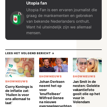
Utopia fan
Utopia Fan is een ervaren journalist die
graag de mankementen en gebreken
van bekende Nederlanders onthult.
Want hé uiteindelijk zijn we allemaal
mensen.
LEES HET VOLGEND BERICHT →
SHOWNIEUWS
SHOWNIEUWS
Johan Derksen
Jan Smit in de
SHOWNIEUWS
neemt het op
nesten: Gelekte
Corry Konings is
voor
vakantiefoto
de inflatie zat:
‘knuffelbeer’
gooit olie op het
‘Huilen is voor
Wilfred Genee
vuur in
ons allemaal te
na nieuwe
Volendam
laat’
overspelgeruchten