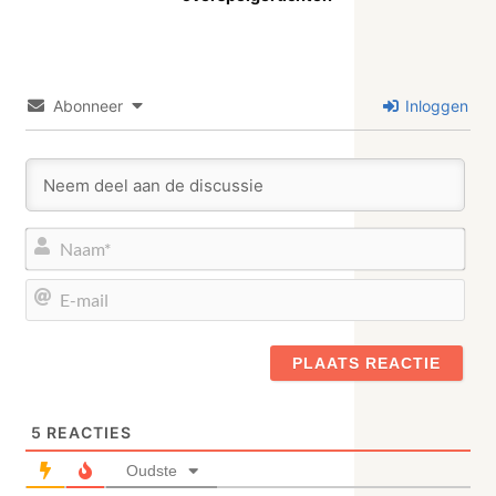
Abonneer
Inloggen
Naa
E-
mail
5
REACTIES
Oudste