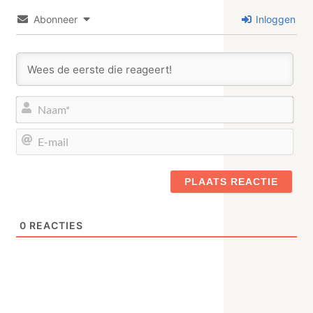
Abonneer
Inloggen
Naa
E-
mail
0
REACTIES