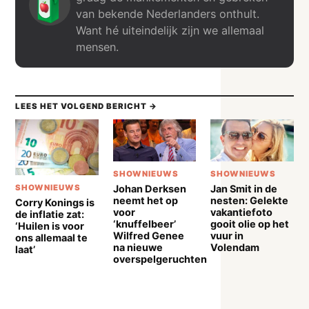
van bekende Nederlanders onthult.
Want hé uiteindelijk zijn we allemaal
mensen.
LEES HET VOLGEND BERICHT →
SHOWNIEUWS
SHOWNIEUWS
Johan Derksen
Jan Smit in de
SHOWNIEUWS
neemt het op
nesten: Gelekte
Corry Konings is
voor
vakantiefoto
de inflatie zat:
‘knuffelbeer’
gooit olie op het
‘Huilen is voor
Wilfred Genee
vuur in
ons allemaal te
na nieuwe
Volendam
laat’
overspelgeruchten