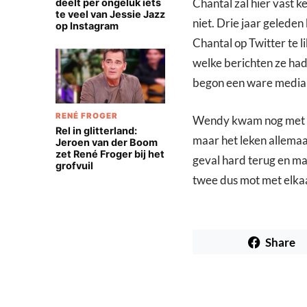
Chantal zal hier vast 
deelt per ongeluk iets
te veel van Jessie Jazz
niet. Drie jaar gelede
op Instagram
Chantal op Twitter te l
welke berichten ze had
begon een ware mediar
RENÉ FROGER
Wendy kwam nog met al
Rel in glitterland:
maar het leken allemaa
Jeroen van der Boom
zet René Froger bij het
geval hard terug en m
grofvuil
twee dus mot met elka
Share