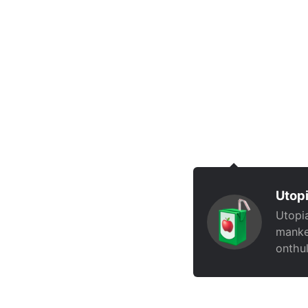
Utopi
Utopia
manke
onthul