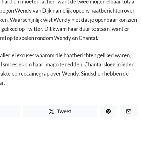
keihard om moeten lachen, want de twee mogen elkaar totaal
n begon Wendy van Dijk namelijk opeens haatberichten over
iken. Waarschijnlijk wist Wendy niet dat je openbaar kon zien
 geliked op Twitter. Dit kwam haar duur te staan, want er
el op te spelen rondom Wendy en Chantal.
lerlei excuses waarom die haatberichten geliked waren,
l smoesjes om haar imago te redden. Chantal sloeg in ieder
aakte een
cocaïnegrap over Wendy. Sindsdien hebben de
ar.
Tweet