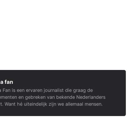
a fan
 Fan is een ervaren journalist die graag de
menten en gebreken van bekende Nederlanders
t. Want hé uiteindelijk zijn we allemaal mensen.