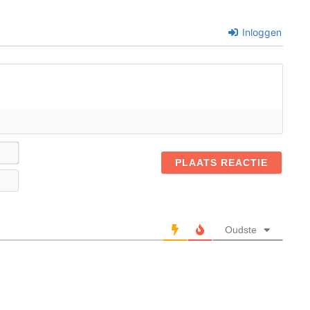
Inloggen
Naam*
E-
mail
Oudste