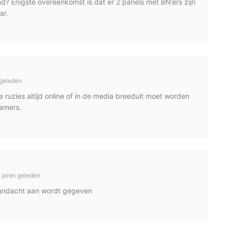
d? Enigste overeenkomst is dat er 2 panels met BN’ers zijn
ar.
 geleden
 ruzies altijd online of in de media breeduit moet worden
amers.
 jaren geleden
/aandacht aan wordt gegeven