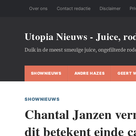
Over ons
Contact redactie
Disclaimer
Pri
Utopia Nieuws - Juice, r
Duik in de meest smeuïge juice, ongefilterde rod
SHOWNIEUWS
ANDRE HAZES
GEERT 
SHOWNIEUWS
Chantal Janzen ver
dit betekent einde c