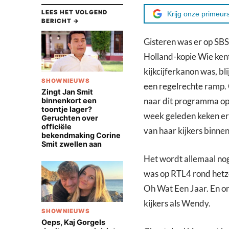
LEES HET VOLGEND
Krijg onze primeurs
BERICHT →
Gisteren was er op SBS
Holland-kopie Wie ken
kijkcijferkanon was, bli
SHOWNIEUWS
een regelrechte ramp.
Zingt Jan Smit
naar dit programma op
binnenkort een
toontje lager?
week geleden keken e
Geruchten over
officiële
van haar kijkers binnen
bekendmaking Corine
Smit zwellen aan
Het wordt allemaal nog
was op RTL4 rond hetze
Oh Wat Een Jaar. En on
kijkers als Wendy.
SHOWNIEUWS
Oeps, Kaj Gorgels