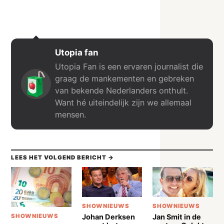
Utopia fan
Utopia Fan is een ervaren journalist die
graag de mankementen en gebreken
van bekende Nederlanders onthult.
Want hé uiteindelijk zijn we allemaal
mensen.
LEES HET VOLGEND BERICHT →
SHOWNIEUWS
SHOWNIEUWS
Johan Derksen
Jan Smit in de
SHOWNIEUWS