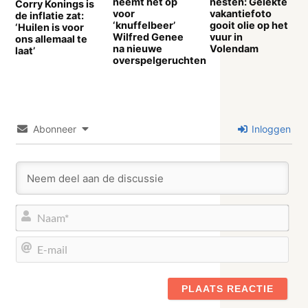
neemt het op
nesten: Gelekte
Corry Konings is
voor
vakantiefoto
de inflatie zat:
‘knuffelbeer’
gooit olie op het
‘Huilen is voor
Wilfred Genee
vuur in
ons allemaal te
na nieuwe
Volendam
laat’
overspelgeruchten
Abonneer
Inloggen
Naa
E-
mail