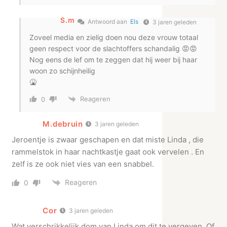
S.m
Antwoord aan
Els
3 jaren geleden
Zoveel media en zielig doen nou deze vrouw totaal
geen respect voor de slachtoffers schandalig 😡😡
Nog eens de lef om te zeggen dat hij weer bij haar
woon zo schijnheilig
🤮
Reageren
0
M.debruin
3 jaren geleden
Jeroentje is zwaar geschapen en dat miste Linda , die
rammelstok in haar nachtkastje gaat ook vervelen . En
zelf is ze ook niet vies van een snabbel.
Reageren
0
Cor
3 jaren geleden
Wat verschrikkelijk dom van Linda om dit te vergeven. Of