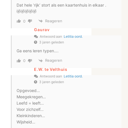
Dat hele ‘rijk’ stort als een kaartenhuis in elkaar .
🤣🤣🤣🤣🤣
Reageren
0
Gaurav
Antwoord aan
Letitia oord.
3 jaren geleden
Ga eens leren typen….
Reageren
0
E.W. te Velthuis
Antwoord aan
Letitia oord.
3 jaren geleden
Opgevoed…
Meegekregen…
Leefd = leeft…
Voor zichzelf…
Kleinkinderen…
Wijsheid…