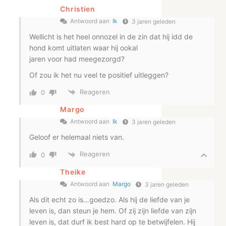
Christien
Antwoord aan
Ik
3 jaren geleden
Wellicht is het heel onnozel in de zin dat hij idd de
hond komt uitlaten waar hij ookal
jaren voor had meegezorgd?
Of zou ik het nu veel te positief uitleggen?
Reageren
0
Margo
Antwoord aan
Ik
3 jaren geleden
Geloof er helemaal niets van.
Reageren
0
Theike
Antwoord aan
Margo
3 jaren geleden
Als dit echt zo is…goedzo. Als hij de liefde van je
leven is, dan steun je hem. Of zij zijn liefde van zijn
leven is, dat durf ik best hard op te betwijfelen. Hij