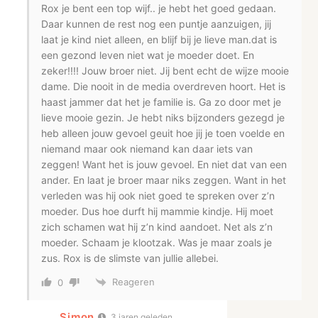
Rox je bent een top wijf.. je hebt het goed gedaan.
Daar kunnen de rest nog een puntje aanzuigen, jij
laat je kind niet alleen, en blijf bij je lieve man.dat is
een gezond leven niet wat je moeder doet. En
zeker!!!! Jouw broer niet. Jij bent echt de wijze mooie
dame. Die nooit in de media overdreven hoort. Het is
haast jammer dat het je familie is. Ga zo door met je
lieve mooie gezin. Je hebt niks bijzonders gezegd je
heb alleen jouw gevoel geuit hoe jij je toen voelde en
niemand maar ook niemand kan daar iets van
zeggen! Want het is jouw gevoel. En niet dat van een
ander. En laat je broer maar niks zeggen. Want in het
verleden was hij ook niet goed te spreken over z’n
moeder. Dus hoe durft hij mammie kindje. Hij moet
zich schamen wat hij z’n kind aandoet. Net als z’n
moeder. Schaam je klootzak. Was je maar zoals je
zus. Rox is de slimste van jullie allebei.
Reageren
0
Simon
3 jaren geleden