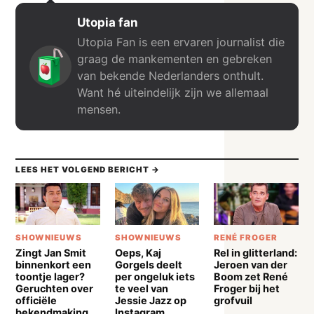
Utopia fan
Utopia Fan is een ervaren journalist die
graag de mankementen en gebreken
van bekende Nederlanders onthult.
Want hé uiteindelijk zijn we allemaal
mensen.
LEES HET VOLGEND BERICHT →
SHOWNIEUWS
SHOWNIEUWS
RENÉ FROGER
Zingt Jan Smit
Oeps, Kaj
Rel in glitterland:
binnenkort een
Gorgels deelt
Jeroen van der
toontje lager?
per ongeluk iets
Boom zet René
Geruchten over
te veel van
Froger bij het
officiële
Jessie Jazz op
grofvuil
bekendmaking
Instagram