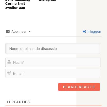
Corine Smit
zwellen aan
Abonneer
Inloggen
Naa
E-
mail
11
REACTIES