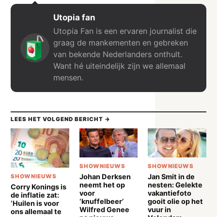
Utopia fan
Utopia Fan is een ervaren journalist die
graag de mankementen en gebreken
van bekende Nederlanders onthult.
Want hé uiteindelijk zijn we allemaal
mensen.
LEES HET VOLGEND BERICHT →
SHOWNIEUWS
SHOWNIEUWS
Johan Derksen
Jan Smit in de
SHOWNIEUWS
neemt het op
nesten: Gelekte
Corry Konings is
voor
vakantiefoto
de inflatie zat:
‘knuffelbeer’
gooit olie op het
‘Huilen is voor
Wilfred Genee
vuur in
ons allemaal te