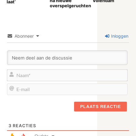
na nieuwe
Volendam
laat’
overspelgeruchten
Abonneer
Inloggen
Naa
E-
mail
3
REACTIES