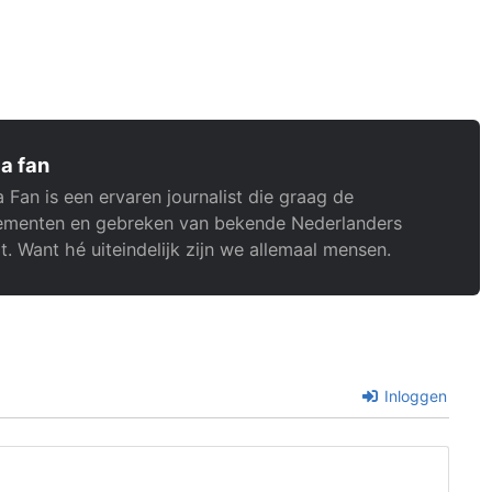
a fan
 Fan is een ervaren journalist die graag de
menten en gebreken van bekende Nederlanders
t. Want hé uiteindelijk zijn we allemaal mensen.
Inloggen