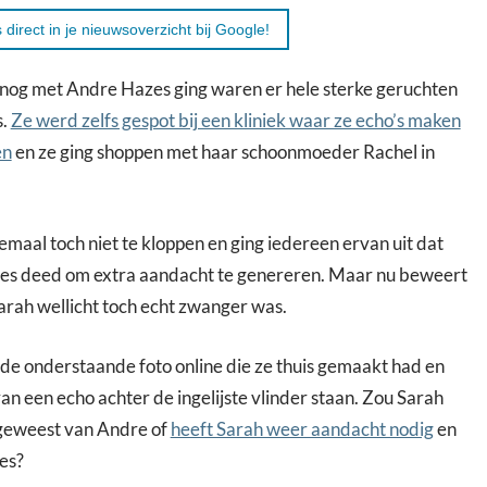
 direct in je nieuwsoverzicht bij Google!
 nog met Andre Hazes ging waren er hele sterke geruchten
s.
Ze werd zelfs gespot bij een kliniek waar ze echo’s maken
en
en ze ging shoppen met haar schoonmoeder Rachel in
llemaal toch niet te kloppen en ging iedereen ervan uit dat
pres deed om extra aandacht te genereren. Maar nu beweert
Sarah wellicht toch echt zwanger was.
 de onderstaande foto online die ze thuis gemaakt had en
an een echo achter de ingelijste vlinder staan. Zou Sarah
 geweest van Andre of
heeft Sarah weer aandacht nodig
en
es?