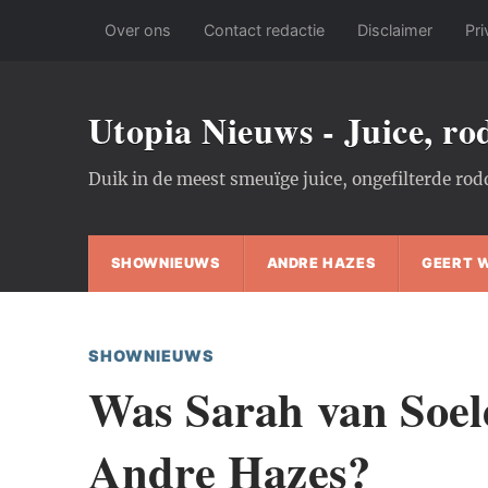
Over ons
Contact redactie
Disclaimer
Pri
Utopia Nieuws - Juice, r
Duik in de meest smeuïge juice, ongefilterde rod
SHOWNIEUWS
ANDRE HAZES
GEERT 
SHOWNIEUWS
Was Sarah van Soel
Andre Hazes?