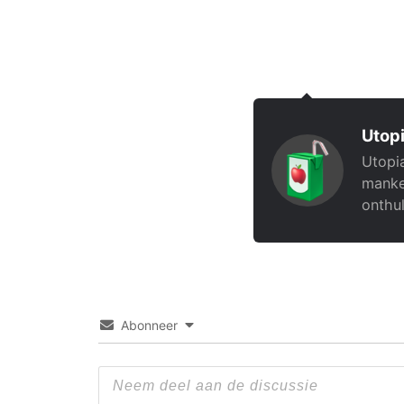
Utopi
Utopia
manke
onthul
Abonneer