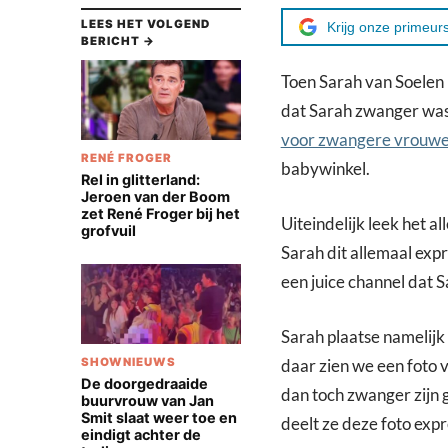
LEES HET VOLGEND
Krijg onze primeurs
BERICHT →
Toen Sarah van Soelen
dat Sarah zwanger wa
voor zwangere vrouw
RENÉ FROGER
babywinkel.
Rel in glitterland:
Jeroen van der Boom
zet René Froger bij het
Uiteindelijk leek het a
grofvuil
Sarah dit allemaal ex
een juice channel dat 
Sarah plaatse namelijk
SHOWNIEUWS
daar zien we een foto v
De doorgedraaide
dan toch zwanger zijn
buurvrouw van Jan
Smit slaat weer toe en
deelt ze deze foto expr
eindigt achter de