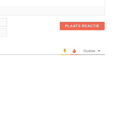
Naam*
E-
mail
Oudste