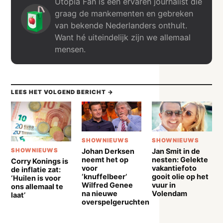
Utopia Fan is een ervaren journalist die
graag de mankementen en gebreken
van bekende Nederlanders onthult.
Want hé uiteindelijk zijn we allemaal
mensen.
LEES HET VOLGEND BERICHT →
SHOWNIEUWS
SHOWNIEUWS
Johan Derksen
Jan Smit in de
SHOWNIEUWS
neemt het op
nesten: Gelekte
Corry Konings is
voor
vakantiefoto
de inflatie zat:
‘knuffelbeer’
gooit olie op het
‘Huilen is voor
Wilfred Genee
vuur in
ons allemaal te
na nieuwe
Volendam
laat’
overspelgeruchten