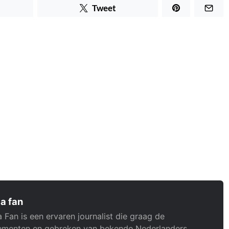
Tweet
a fan
 Fan is een ervaren journalist die graag de
menten en gebreken van bekende Nederlanders