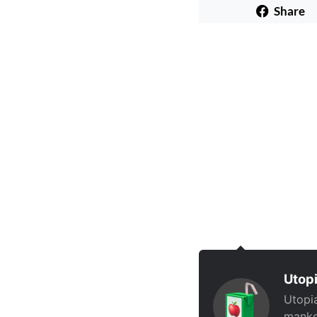
Share
Utopi
Utopia
manke