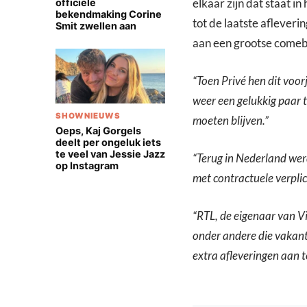
elkaar zijn dat staat 
officiële
bekendmaking Corine
tot de laatste aflever
Smit zwellen aan
aan een grootse comeb
“Toen Privé hen dit voor
weer een gelukkig paar t
SHOWNIEUWS
moeten blijven.”
Oeps, Kaj Gorgels
deelt per ongeluk iets
te veel van Jessie Jazz
“Terug in Nederland wer
op Instagram
met contractuele verpli
“RTL, de eigenaar van Vi
onder andere die vakant
extra afleveringen aan