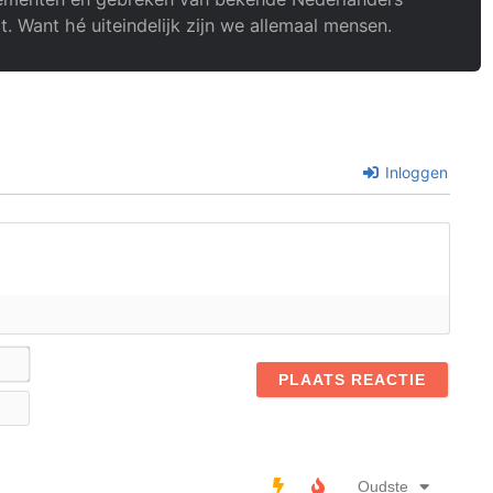
t. Want hé uiteindelijk zijn we allemaal mensen.
Inloggen
Naam*
E-
mail
Oudste