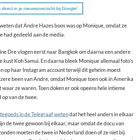
 direct in je nieuwsoverzicht bij Google!
g weten dat Andre Hazes boos was op Monique, omdat ze
ie had gedeeld aan de media.
ine Dre vlogen eerst naar Bangkok om daarna een andere
e kust Koh Samui. En daarna bleek Monique allemaal foto’s
en op haar Instagram account terwijl dit geheim moest
het zere been van Andre, omdat Monique toen ook in Amerika
t waar ze waren. Toen doken er ook opeens hele intieme
d op van de twee.
tegoeds in de Telegraaf weten
dat het heel anders in elkaar
zijn de twee gewoon bij elkaar, maar omdat de docu van
ezonden moeten de twee in Nederland doen of ze niet bij