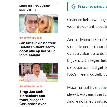
LEES HET VOLGEND
Krijg onze primeurs
BERICHT →
Gisteren lieten we no
weer de vakantielocat
SHOWNIEUWS
Andre, Monique en kle
Jan Smit in de nesten:
vlucht te nemen naar d
Gelekte vakantiefoto
gooit olie op het vuur
van de vakantie te del
in Volendam
blijven. Dit is tegen 
de paparazzi had getip
foto’s in een roddelbla
SHOWNIEUWS
Maar nu laat
Evert San
Zingt Jan Smit
steekt. Volgens Evert 
binnenkort een
toontje lager?
Andre nog niet is uitg
Geruchten over