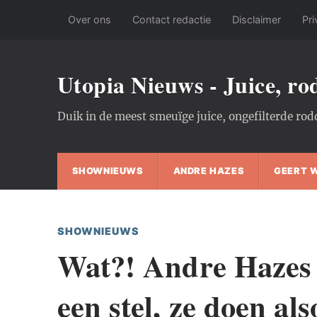
Over ons
Contact redactie
Disclaimer
Pri
Utopia Nieuws - Juice, r
Duik in de meest smeuïge juice, ongefilterde rod
SHOWNIEUWS
ANDRE HAZES
GEERT 
SHOWNIEUWS
Wat?! Andre Hazes
een stel, ze doen als