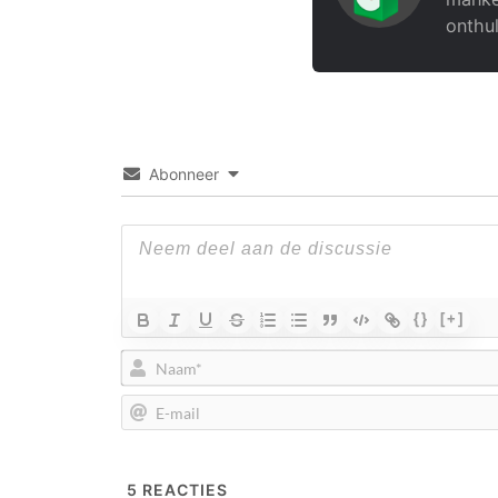
onthul
Abonneer
{}
[+]
5
REACTIES