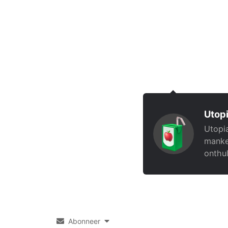
Utopi
Utopia
manke
onthul
Abonneer