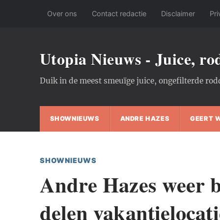
Over ons
Contact redactie
Disclaimer
Pri
Utopia Nieuws - Juice, r
Duik in de meest smeuïge juice, ongefilterde rod
SHOWNIEUWS
ANDRE HAZES
GEERT 
SHOWNIEUWS
Andre Hazes weer 
delen vakantielocati