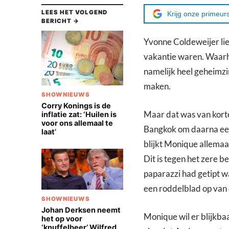
LEES HET VOLGEND
Krijg onze primeurs
BERICHT →
Yvonne Coldeweijer li
vakantie waren. Waarh
namelijk heel geheimzi
maken.
SHOWNIEUWS
Corry Konings is de
Maar dat was van korte
inflatie zat: ‘Huilen is
voor ons allemaal te
Bangkok om daarna een
laat’
blijkt Monique allemaal
Dit is tegen het zere 
paparazzi had getipt w
een roddelblad op van
SHOWNIEUWS
Johan Derksen neemt
Monique wil er blijkba
het op voor
‘knuffelbeer’ Wilfred