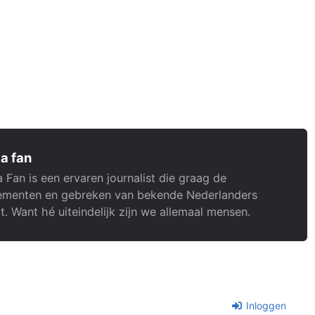
a fan
 Fan is een ervaren journalist die graag de
menten en gebreken van bekende Nederlanders
t. Want hé uiteindelijk zijn we allemaal mensen.
Inloggen