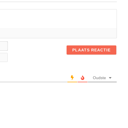
Naam*
E-
mail
Oudste