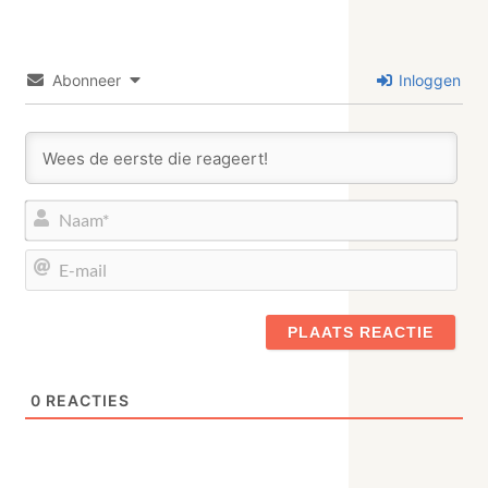
Abonneer
Inloggen
Naa
E-
mail
0
REACTIES