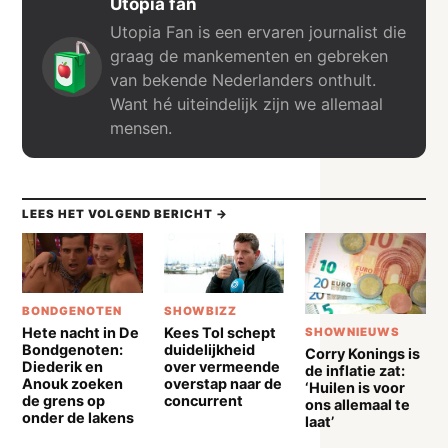
Utopia fan
Utopia Fan is een ervaren journalist die
graag de mankementen en gebreken
van bekende Nederlanders onthult.
Want hé uiteindelijk zijn we allemaal
mensen.
LEES HET VOLGEND BERICHT →
BONDGENOTEN
SHOWBIZZ
Hete nacht in De
Kees Tol schept
SHOWNIEUWS
Bondgenoten:
duidelijkheid
Corry Konings is
Diederik en
over vermeende
de inflatie zat:
Anouk zoeken
overstap naar de
‘Huilen is voor
de grens op
concurrent
ons allemaal te
onder de lakens
laat’