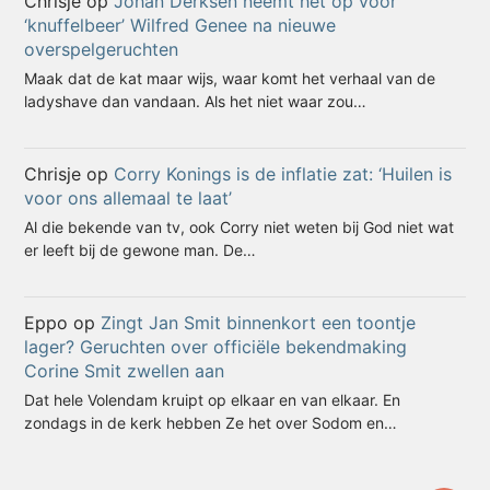
Chrisje
op
Johan Derksen neemt het op voor
‘knuffelbeer’ Wilfred Genee na nieuwe
overspelgeruchten
Maak dat de kat maar wijs, waar komt het verhaal van de
ladyshave dan vandaan. Als het niet waar zou…
Chrisje
op
Corry Konings is de inflatie zat: ‘Huilen is
voor ons allemaal te laat’
Al die bekende van tv, ook Corry niet weten bij God niet wat
er leeft bij de gewone man. De…
Eppo
op
Zingt Jan Smit binnenkort een toontje
lager? Geruchten over officiële bekendmaking
Corine Smit zwellen aan
Dat hele Volendam kruipt op elkaar en van elkaar. En
zondags in de kerk hebben Ze het over Sodom en…