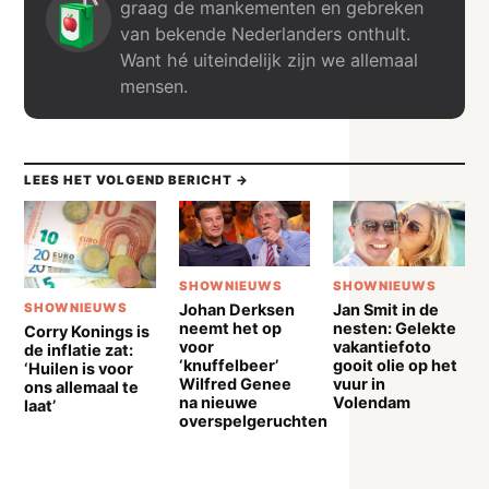
graag de mankementen en gebreken
van bekende Nederlanders onthult.
Want hé uiteindelijk zijn we allemaal
mensen.
LEES HET VOLGEND BERICHT →
SHOWNIEUWS
SHOWNIEUWS
Johan Derksen
Jan Smit in de
SHOWNIEUWS
neemt het op
nesten: Gelekte
Corry Konings is
voor
vakantiefoto
de inflatie zat:
‘knuffelbeer’
gooit olie op het
‘Huilen is voor
Wilfred Genee
vuur in
ons allemaal te
na nieuwe
Volendam
laat’
overspelgeruchten