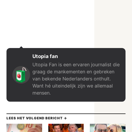
Utopia fan
Utopia Fan is een ervaren journalist die
graag de mankementen en gebreken
van bekende Nederlanders onthult.
Want hé uiteindelijk zijn we allemaal
mensen.
LEES HET VOLGEND BERICHT →