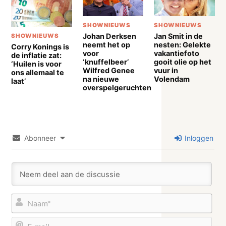
SHOWNIEUWS
SHOWNIEUWS
Johan Derksen
Jan Smit in de
SHOWNIEUWS
neemt het op
nesten: Gelekte
Corry Konings is
voor
vakantiefoto
de inflatie zat:
‘knuffelbeer’
gooit olie op het
‘Huilen is voor
Wilfred Genee
vuur in
ons allemaal te
na nieuwe
Volendam
laat’
overspelgeruchten
Abonneer
Inloggen
Naa
E-