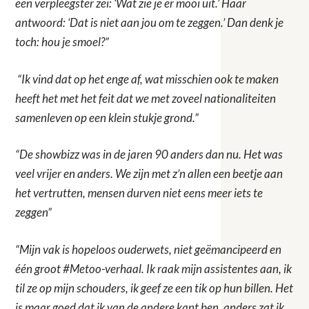
een verpleegster zei: ‘Wat zie je er mooi uit.’ Haar
antwoord: ‘Dat is niet aan jou om te zeggen.’ Dan denk je
toch: hou je smoel?”
“Ik vind dat op het enge af, wat misschien ook te maken
heeft het met het feit dat we met zoveel nationaliteiten
samenleven op een klein stukje grond.”
“De showbizz was in de jaren 90 anders dan nu. Het was
veel vrijer en anders. We zijn met z’n allen een beetje aan
het vertrutten, mensen durven niet eens meer iets te
zeggen”
“Mijn vak is hopeloos ouderwets, niet geëmancipeerd en
één groot #Metoo-verhaal. Ik raak mijn assistentes aan, ik
til ze op mijn schouders, ik geef ze een tik op hun billen. Het
is maar goed dat ik van de andere kant ben, anders zat ik