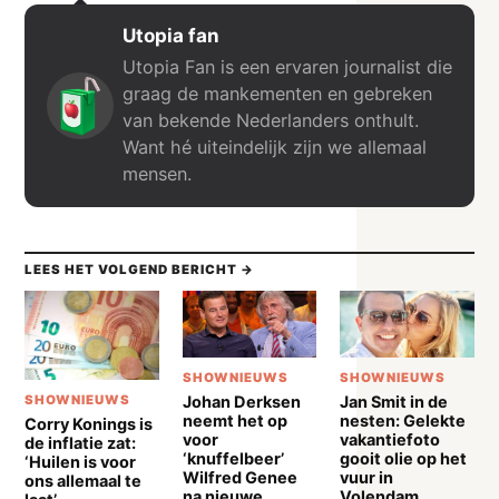
Utopia fan
Utopia Fan is een ervaren journalist die
graag de mankementen en gebreken
van bekende Nederlanders onthult.
Want hé uiteindelijk zijn we allemaal
mensen.
LEES HET VOLGEND BERICHT →
SHOWNIEUWS
SHOWNIEUWS
Johan Derksen
Jan Smit in de
SHOWNIEUWS
neemt het op
nesten: Gelekte
Corry Konings is
voor
vakantiefoto
de inflatie zat:
‘knuffelbeer’
gooit olie op het
‘Huilen is voor
Wilfred Genee
vuur in
ons allemaal te
na nieuwe
Volendam