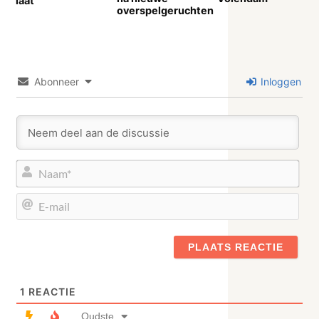
laat’
overspelgeruchten
Abonneer
Inloggen
Naa
E-
mail
1
REACTIE
Oudste