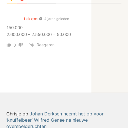
ikkem
4 jaren geleden
̶1̶5̶0̶.̶0̶0̶0̶
2.600.000 – 2.550.000 = 50.000
Reageren
0
Chrisje
op
Johan Derksen neemt het op voor
‘knuffelbeer’ Wilfred Genee na nieuwe
overspelgeruchten