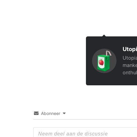
Utopi
Utopia
manke
onthul
Abonneer