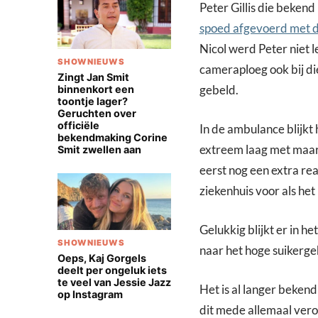
Peter Gillis die bekend
spoed afgevoerd met d
Nicol werd Peter niet l
SHOWNIEUWS
cameraploeg ook bij di
Zingt Jan Smit
gebeld.
binnenkort een
toontje lager?
Geruchten over
officiële
In de ambulance blijkt h
bekendmaking Corine
extreem laag met maar
Smit zwellen aan
eerst nog een extra re
ziekenhuis voor als het
Gelukkig blijkt er in he
SHOWNIEUWS
naar het hoge suikergeh
Oeps, Kaj Gorgels
deelt per ongeluk iets
te veel van Jessie Jazz
Het is al langer bekend
op Instagram
dit mede allemaal vero