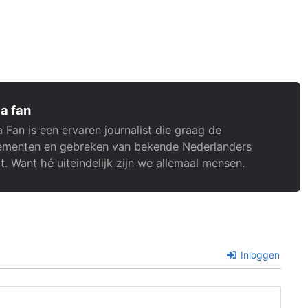
a fan
 Fan is een ervaren journalist die graag de
menten en gebreken van bekende Nederlanders
t. Want hé uiteindelijk zijn we allemaal mensen.
Inloggen