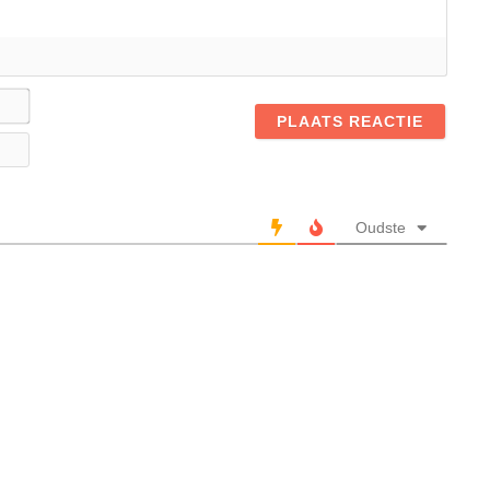
Naam*
E-
mail
Oudste