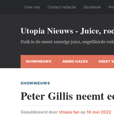
Over ons
Contact redactie
Disclaimer
Pri
Utopia Nieuws - Juice, r
Duik in de meest smeuïge juice, ongefilterde rod
SHOWNIEUWS
ANDRE HAZES
GEERT 
SHOWNIEUWS
Peter Gillis neemt e
Gepubliceerd
door
Utopia fan
op
16 mei 2022