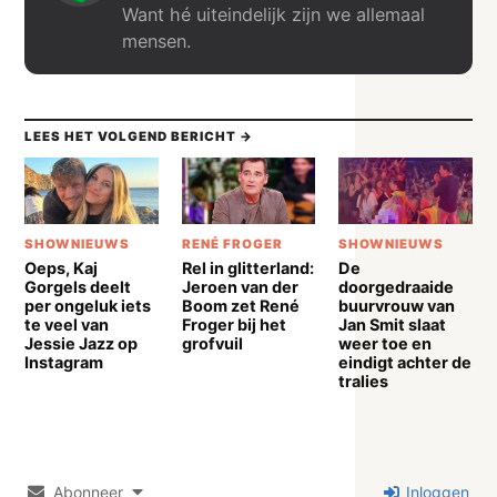
Want hé uiteindelijk zijn we allemaal
mensen.
LEES HET VOLGEND BERICHT →
SHOWNIEUWS
RENÉ FROGER
SHOWNIEUWS
Oeps, Kaj
Rel in glitterland:
De
Gorgels deelt
Jeroen van der
doorgedraaide
per ongeluk iets
Boom zet René
buurvrouw van
te veel van
Froger bij het
Jan Smit slaat
Jessie Jazz op
grofvuil
weer toe en
Instagram
eindigt achter de
tralies
Abonneer
Inloggen