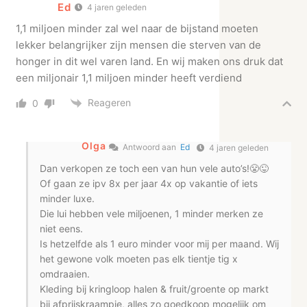
Ed
4 jaren geleden
1,1 miljoen minder zal wel naar de bijstand moeten
lekker belangrijker zijn mensen die sterven van de
honger in dit wel varen land. En wij maken ons druk dat
een miljonair 1,1 miljoen minder heeft verdiend
Reageren
0
Olga
Antwoord aan
Ed
4 jaren geleden
Dan verkopen ze toch een van hun vele auto’s!😤😜
Of gaan ze ipv 8x per jaar 4x op vakantie of iets
minder luxe.
Die lui hebben vele miljoenen, 1 minder merken ze
niet eens.
Is hetzelfde als 1 euro minder voor mij per maand. Wij
het gewone volk moeten pas elk tientje tig x
omdraaien.
Kleding bij kringloop halen & fruit/groente op markt
bij afprijskraampje, alles zo goedkoop mogelijk om