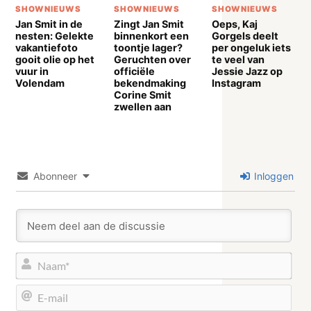
SHOWNIEUWS
SHOWNIEUWS
SHOWNIEUWS
Jan Smit in de
Zingt Jan Smit
Oeps, Kaj
nesten: Gelekte
binnenkort een
Gorgels deelt
vakantiefoto
toontje lager?
per ongeluk iets
gooit olie op het
Geruchten over
te veel van
vuur in
officiële
Jessie Jazz op
Volendam
bekendmaking
Instagram
Corine Smit
zwellen aan
Abonneer
Inloggen
Naa
E-
mail