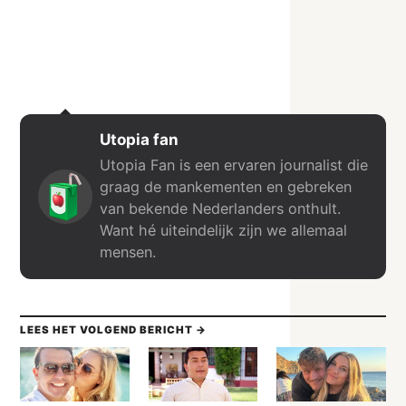
Utopia fan
Utopia Fan is een ervaren journalist die
graag de mankementen en gebreken
van bekende Nederlanders onthult.
Want hé uiteindelijk zijn we allemaal
mensen.
LEES HET VOLGEND BERICHT →