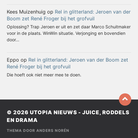
Kees Muizenhuig
op
Rel in glitterland: Jeroen van der
Boom zet René Froger bij het grofvuil
Oplossing? Trap Jeroen er uit en zet daar Marco Schuitmaker
voor in de plaats. WinWin situatie. Verjonging en bovendien
door…
Eppo
op
Rel in glitterland: Jeroen van der Boom zet
René Froger bij het grofvuil
Die hoeft ook niet meer mee te doen.
© 2026
UTOPIA NIEUWS - JUICE, RODDELS
EN DRAMA
THEMA DOOR
ANDERS NORÉN