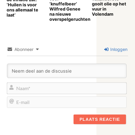
‘knuffelbeer’
gooit olie op het
‘Huilen is voor
Wilfred Genee
vuur in
ons allemaal te
na nieuwe
Volendam
laat’
overspelgeruchten
Abonneer
Inloggen
Naa
E-
mail