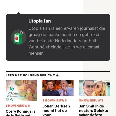
Utopia fan
Utopia Fan is een ervaren journalist die
graag de mankementen en gebreken
van bekende Nederlanders onthult.
Want hé uiteindelijk zijn we allemaal
mensen.
LEES HET VOLGEND BERICHT →
SHOWNIEUWS
SHOWNIEUWS
Johan Derksen
Jan Smit in de
SHOWNIEUWS
neemt het op
nesten: Gelekte
Corry Konings is
voor
vakantiefoto
de inflatie zat: