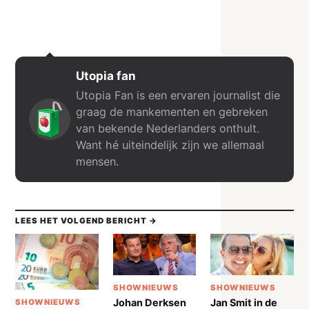
Utopia fan
Utopia Fan is een ervaren journalist die
graag de mankementen en gebreken
van bekende Nederlanders onthult.
Want hé uiteindelijk zijn we allemaal
mensen.
LEES HET VOLGEND BERICHT →
SHOWNIEUWS
SHOWNIEUWS
Johan Derksen
Jan Smit in de
SHOWNIEUWS