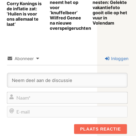
neemt het op
nesten: Gelekte
Corry Konings is
voor
vakantiefoto
de inflatie zat:
‘knuffelbeer’
gooit olie op het
‘Huilen is voor
Wilfred Genee
vuur in
ons allemaal te
na nieuwe
Volendam
laat’
overspelgeruchten
Abonneer
Inloggen
Naa
E-
mail