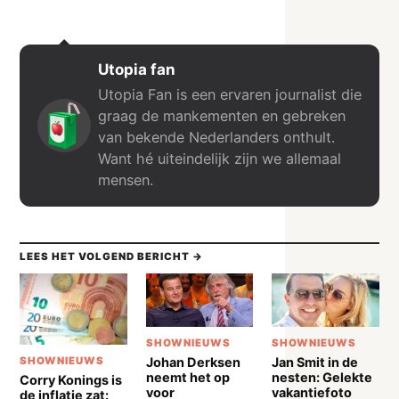
Utopia fan
Utopia Fan is een ervaren journalist die
graag de mankementen en gebreken
van bekende Nederlanders onthult.
Want hé uiteindelijk zijn we allemaal
mensen.
LEES HET VOLGEND BERICHT →
SHOWNIEUWS
SHOWNIEUWS
Johan Derksen
Jan Smit in de
SHOWNIEUWS
neemt het op
nesten: Gelekte
Corry Konings is
voor
vakantiefoto
de inflatie zat: