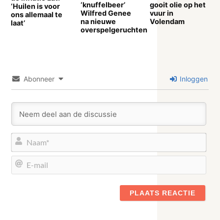
‘knuffelbeer’
gooit olie op het
‘Huilen is voor
Wilfred Genee
vuur in
ons allemaal te
na nieuwe
Volendam
laat’
overspelgeruchten
Abonneer
Inloggen
Naa
E-
mail