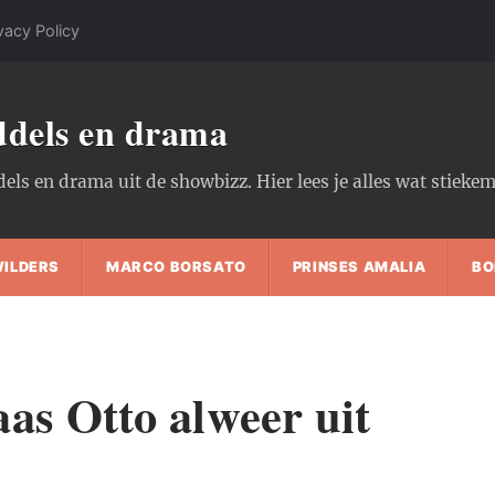
vacy Policy
oddels en drama
dels en drama uit de showbizz. Hier lees je alles wat stiek
WILDERS
MARCO BORSATO
PRINSES AMALIA
BO
as Otto alweer uit