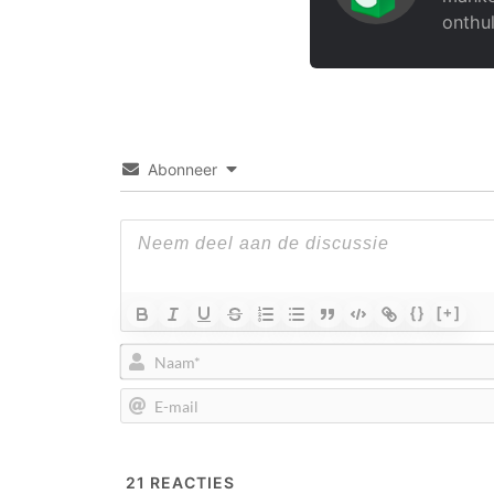
onthul
Abonneer
{}
[+]
21
REACTIES