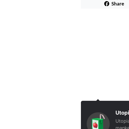
Share
Utopi
Utopia
manke