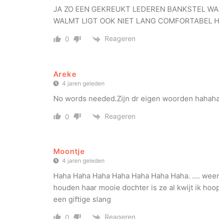
JA ZO EEN GEKREUKT LEDEREN BANKSTEL WA
WALMT LIGT OOK NIET LANG COMFORTABEL HE
Reageren
0
Areke
4 jaren geleden
No words needed.Zijn dr eigen woorden hahaha.S
Reageren
0
Moontje
4 jaren geleden
Haha Haha Haha Haha Haha Haha Haha. …. weer 1 
houden haar mooie dochter is ze al kwijt ik hoop 
een giftige slang
Reageren
0