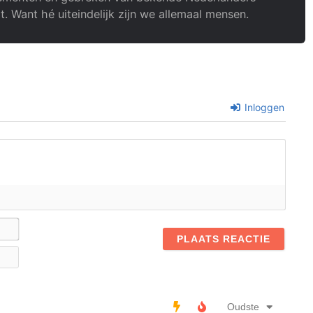
t. Want hé uiteindelijk zijn we allemaal mensen.
Inloggen
Naam*
E-
mail
Oudste