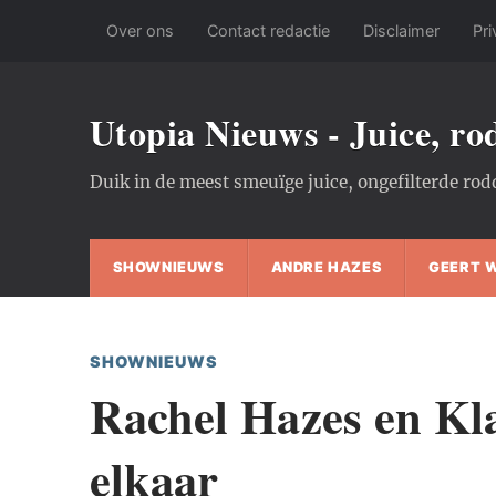
Over ons
Contact redactie
Disclaimer
Pri
Utopia Nieuws - Juice, r
Duik in de meest smeuïge juice, ongefilterde rod
SHOWNIEUWS
ANDRE HAZES
GEERT 
SHOWNIEUWS
Rachel Hazes en Kla
elkaar