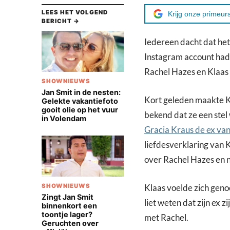
LEES HET VOLGEND
Krijg onze primeurs
BERICHT →
Iedereen dacht dat het 
Instagram account had g
Rachel Hazes en Klaas 
SHOWNIEUWS
Jan Smit in de nesten:
Kort geleden maakte K
Gelekte vakantiefoto
gooit olie op het vuur
bekend dat ze een stel
in Volendam
Gracia Kraus de ex van
liefdesverklaring van K
over Rachel Hazes en no
SHOWNIEUWS
Klaas voelde zich geno
Zingt Jan Smit
liet weten dat zijn ex z
binnenkort een
toontje lager?
met Rachel.
Geruchten over