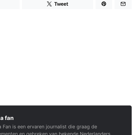
Tweet
a fan
 Fan is een ervaren journalist die graag de
menten en gebreken van bekende Nederlanders