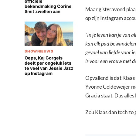
officiële
bekendmaking Corine
Maar gisteravond plaat
Smit zwellen aan
op zijn Instagram accou
”In je leven kan je van al
kan elk pad bewandelen , 
SHOWNIEUWS
gevoel van liefde voor i
Oeps, Kaj Gorgels
is voor een vrouw met d
deelt per ongeluk iets
te veel van Jessie Jazz
op Instagram
Opvallend is dat Klaas
Yvonne Coldeweijer mel
Gracia staat. Dus alles 
Zou Klaas dan toch zo 