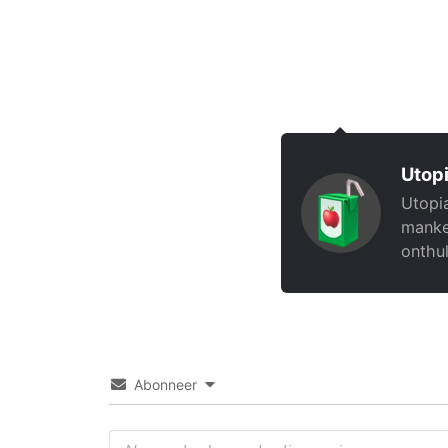
Utopi
Utopia
manke
onthul
Abonneer