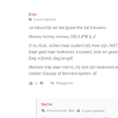
Kim
4 jaren geleden
Ja natuurlijk wil dat gozerthe zal trouwen.
Money money money..!!🤣🎶🎵🎼🎸🎷
O nu God.. zullen haar ouders blij mee zijn..NOT
Daar gaat haar toekomst, trouwen, kids en geset
Dag vrijheid..dag jeugd!
Meissie trap daar niet in, hij ziet zijn toekomst a
Lekker Clausje of Bernard spelen. 🤣
Reageren
0
Nellie
Antwoord aan
Kim
4 jaren geleden