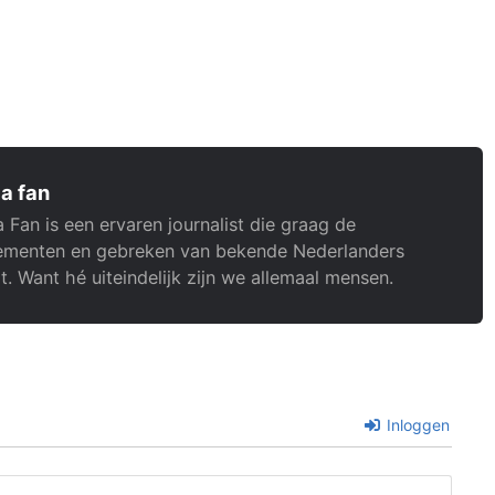
a fan
 Fan is een ervaren journalist die graag de
menten en gebreken van bekende Nederlanders
t. Want hé uiteindelijk zijn we allemaal mensen.
Inloggen