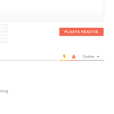
Naam*
E-
mail
Oudste
ering