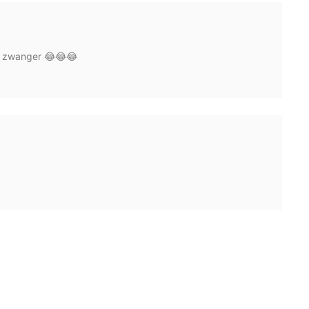
al zwanger 😂😂😂