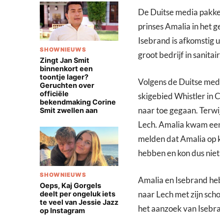
De Duitse media pakken
prinses Amalia in het g
Isebrand is afkomstig u
SHOWNIEUWS
groot bedrijf in sanitair
Zingt Jan Smit
binnenkort een
toontje lager?
Volgens de Duitse medi
Geruchten over
officiële
skigebied Whistler in 
bekendmaking Corine
naar toe gegaan. Terwij
Smit zwellen aan
Lech. Amalia kwam een 
melden dat Amalia op k
hebben en kon dus niet 
SHOWNIEUWS
Amalia en Isebrand he
Oeps, Kaj Gorgels
naar Lech met zijn sch
deelt per ongeluk iets
te veel van Jessie Jazz
het aanzoek van Isebra
op Instagram