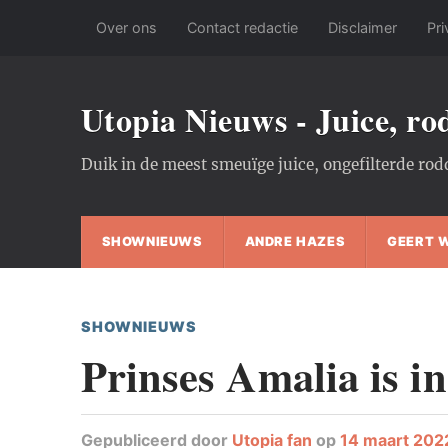
Over ons
Contact redactie
Disclaimer
Pri
Utopia Nieuws - Juice, r
Duik in de meest smeuïge juice, ongefilterde rod
SHOWNIEUWS
ANDRE HAZES
GEERT 
SHOWNIEUWS
Prinses Amalia is in
Gepubliceerd
door
Utopia fan
op
14 maart 202