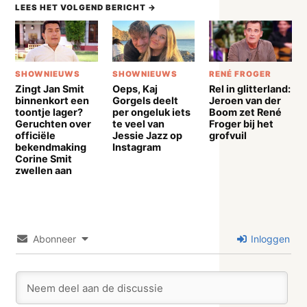
LEES HET VOLGEND BERICHT →
SHOWNIEUWS
SHOWNIEUWS
RENÉ FROGER
Zingt Jan Smit
Oeps, Kaj
Rel in glitterland:
binnenkort een
Gorgels deelt
Jeroen van der
toontje lager?
per ongeluk iets
Boom zet René
Geruchten over
te veel van
Froger bij het
officiële
Jessie Jazz op
grofvuil
bekendmaking
Instagram
Corine Smit
zwellen aan
Abonneer
Inloggen