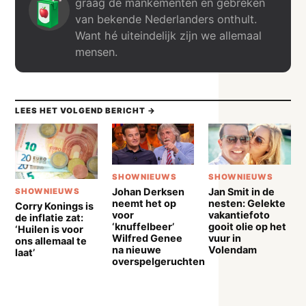
graag de mankementen en gebreken
van bekende Nederlanders onthult.
Want hé uiteindelijk zijn we allemaal
mensen.
LEES HET VOLGEND BERICHT →
SHOWNIEUWS
SHOWNIEUWS
Johan Derksen
Jan Smit in de
SHOWNIEUWS
neemt het op
nesten: Gelekte
Corry Konings is
voor
vakantiefoto
de inflatie zat:
‘knuffelbeer’
gooit olie op het
‘Huilen is voor
Wilfred Genee
vuur in
ons allemaal te
na nieuwe
Volendam
laat’
overspelgeruchten